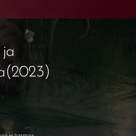
 ja
a
(2023)
nhan ei harmaa