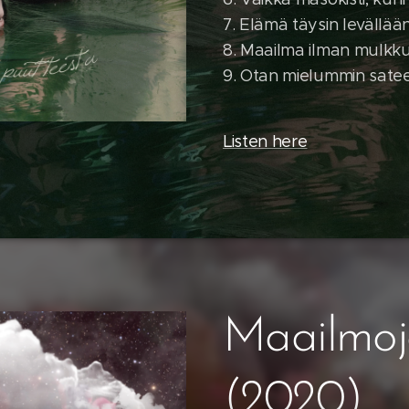
7. Elämä täysin levällään 
8. Maailma ilman mulkk
9. Otan mielummin sate
Listen here
Maailmoj
(2020)