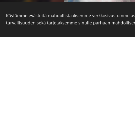
Käytämme evästeitä mahdollistaaksemme verkkosivustomme as
turvallisuuden sekä tarjotaksemme sinulle parhaan mahdollis