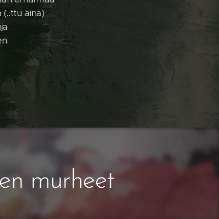
(..ttu aina)
uja
en
en murheet