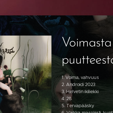
Voimasta
puutteest
1.
Voima, vahvuus
2. Androidi 2023
3. Helvetin ikiliekki
4. 28
5. Tervapääsky
6. Vaikka masokisti, ku