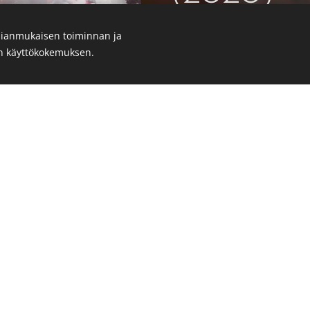
ianmukaisen toiminnan ja
1. Aina takkuinen
en käyttökokemuksen.
2. Läpikuultava
3. Aurinko ja Maa (feat. 
4. Hymyile
5. Sadepilvi
6. Uudestaan ja uudest
7. Ruumiinosat
8. Anna uurteiden tulla
9. Puunhalaaja
Listen here