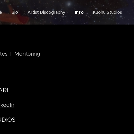
e
Bio
Artist Discography
Info
Kuohu Studios
otes I Mentoring
ARI
nkedIn
UDIOS