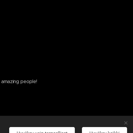
e amazing people!
ed
Hyväksy vain tarpeelliset
Hyväksy kaikki