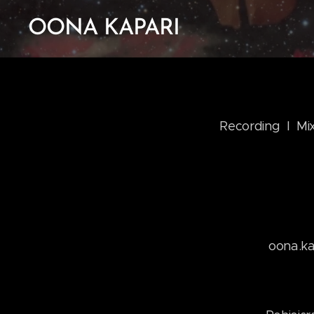
OONA KAPARI
Recording I Mix
oona.k