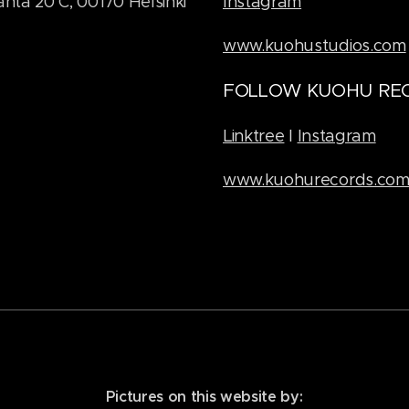
anta 20 C, 00170 Helsinki
Instagram
www.kuohustudios.com
FOLLOW KUOHU RE
Linktree
I
Instagram
www.kuohurecords.co
Pictures on this website by: