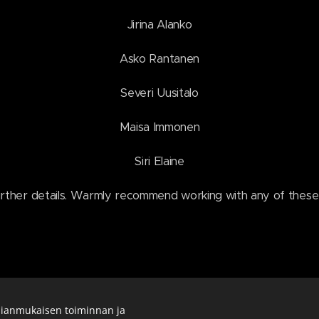
Jirina Alanko
Asko Rantanen
Severi Uusitalo
Maisa Immonen
Siri Elaine
urther details. Warmly recommend working with any of thes
ianmukaisen toiminnan ja
ona Kapari / Music Producer, Sound Engineer, Artsit / All rights reserv