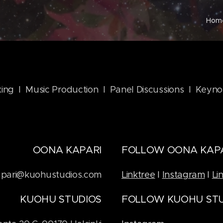
Hom
ing I Music Production I Panel Discussions I Keyn
OONA KAPARI
FOLLOW OONA KAP
apari@kuohustudios.com
Linktree
I
Instagram
I
Li
KUOHU STUDIOS
FOLLOW KUOHU ST